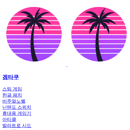
겜타쿠
스팀 게임
한글 패치
비주얼노벨
닌텐도 스위치
휴대용 게임기
아티클
발라트로 시드