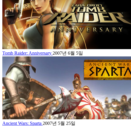
Tomb Raider: Anniversary
2007년 6월 5일
Ancient Wars: Sparta
2007년 5월 25일