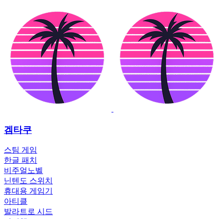
겜타쿠
스팀 게임
한글 패치
비주얼노벨
닌텐도 스위치
휴대용 게임기
아티클
발라트로 시드