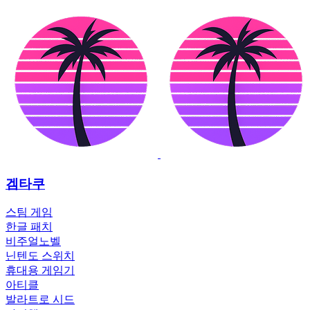
겜타쿠
스팀 게임
한글 패치
비주얼노벨
닌텐도 스위치
휴대용 게임기
아티클
발라트로 시드